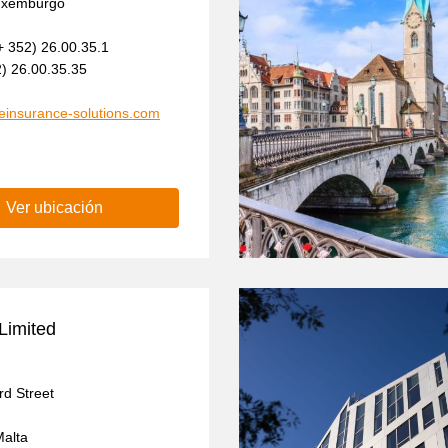
Luxemburgo
+ 352) 26.00.35.1
2) 26.00.35.35
reinsurance-solutions.com
Ver ubicación
Limited
rd Street
alta