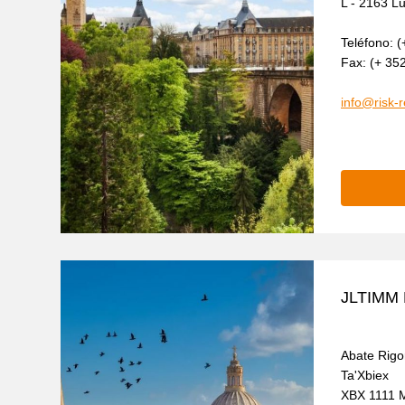
L - 2163 
Teléfono: (
Fax: (+ 35
info@risk-
JLTIMM 
Abate Rigo
Ta'Xbiex
XBX 1111 M